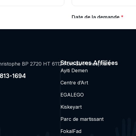
Structures Affiliées
ristophe BP 2720 HT 6112 Port-au-Prince,Haïti
Ayiti Demen
2813-1694
Centre d’Art
EGALEGO
Kiskeyart
Parc de martissant
FokalFad