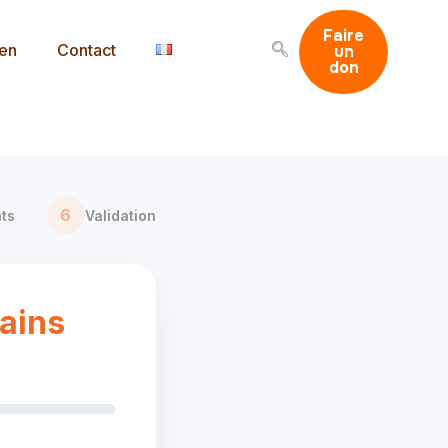
Faire
men
Contact
un
don