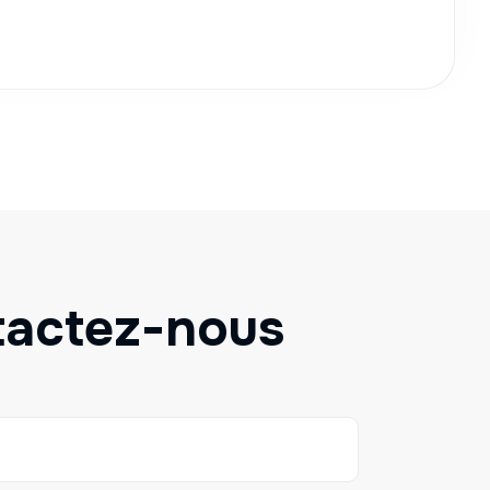
t
a
c
t
e
z
-
n
o
u
s