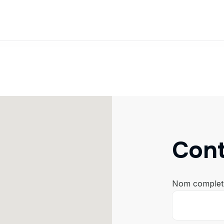
C
o
n
Nom complet