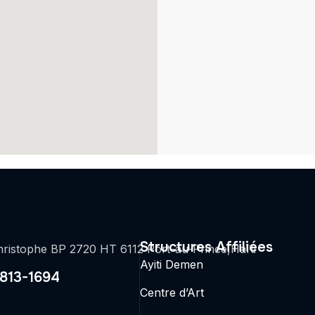
Structures Affiliées
ristophe BP 2720 HT 6112 Port-au-Prince,Haïti
Ayiti Demen
2813-1694
Centre d’Art