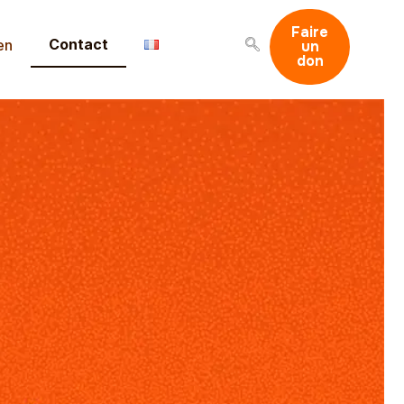
Faire
Contact
en
un
don