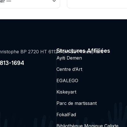
Structures Affiliées
ristophe BP 2720 HT 6112 Port-au-Prince,Haïti
Ayiti Demen
2813-1694
Centre d’Art
EGALEGO
Kiskeyart
Parc de martissant
FokalFad
Bibliothèque Monique Calixte