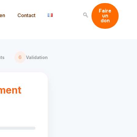
Faire
men
Contact
un
don