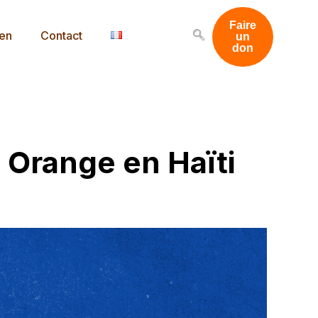
Faire
men
Contact
un
don
Orange en Haïti