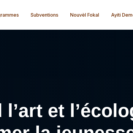
grammes
Subventions
Nouvèl Fokal
Ayiti De
l’art et l’écolo
mer la jeuness