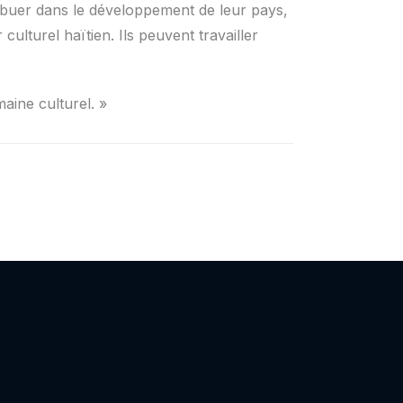
ribuer dans le développement de leur pays,
culturel haïtien. Ils peuvent travailler
maine culturel. »