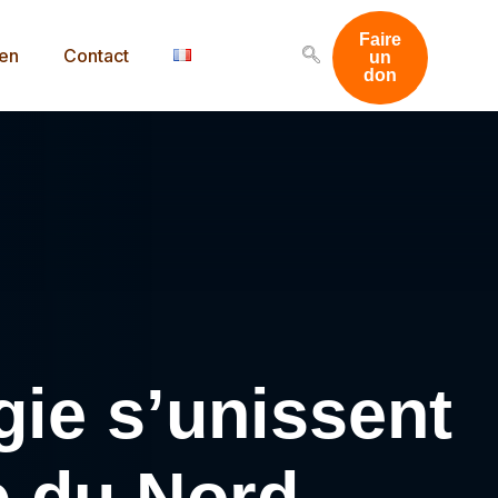
Faire
men
Contact
un
don
gie s’unissent
e du Nord