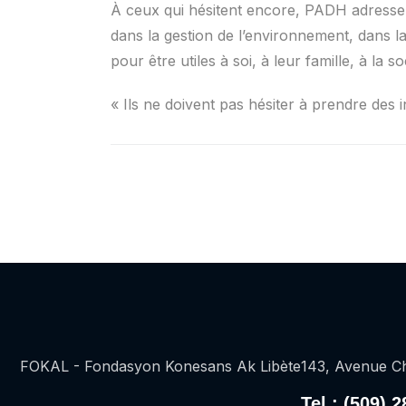
À ceux qui hésitent encore, PADH adresse u
dans la gestion de l’environnement, dans la 
pour être utiles à soi, à leur famille, à la
« Ils ne doivent pas hésiter à prendre des i
FOKAL - Fondasyon Konesans Ak Libète
143, Avenue Ch
Tel : (509) 