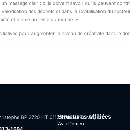
n message clair : « Ils doivent savoir qu’ils peuvent cont
valorisation des déchets et dans la revitalisation du secteur 
 société et même au reste du monde. »
nitiatives pour augmenter le niveau de créativité dans le do
Structures Affiliées
ristophe BP 2720 HT 6112 Port-au-Prince,Haïti
Ayiti Demen
2813-1694