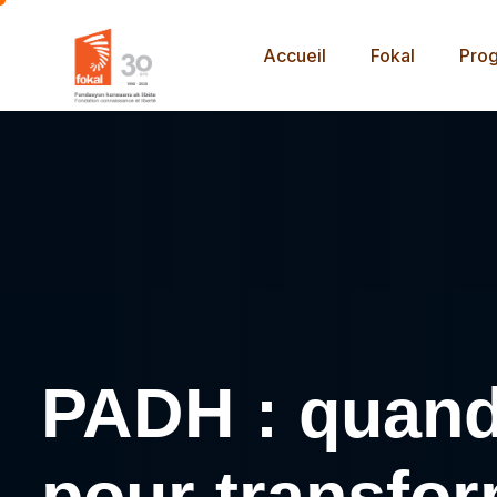
Accueil
Fokal
Pro
PADH : quand 
pour transfor