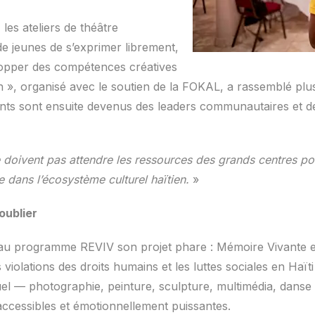
les ateliers de théâtre
e jeunes de s’exprimer librement,
elopper des compétences créatives
ran », organisé avec le soutien de la FOKAL, a rassemblé p
ants sont ensuite devenus des leaders communautaires et d
e doivent pas attendre les ressources des grands centres pou
 dans l’écosystème culturel haïtien.
»
oublier
u programme REVIV son projet phare : Mémoire Vivante en 
s violations des droits humains et les luttes sociales en Ha
suel — photographie, peinture, sculpture, multimédia, danse 
 accessibles et émotionnellement puissantes.