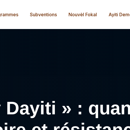
grammes
Subventions
Nouvèl Fokal
Ayiti De
Dayiti » : quan
re et résistan