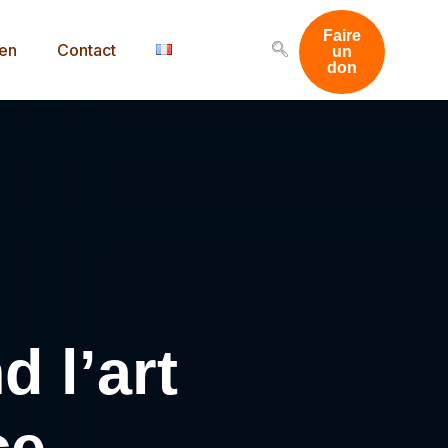
Faire
men
Contact
un
don
d l’art
ce