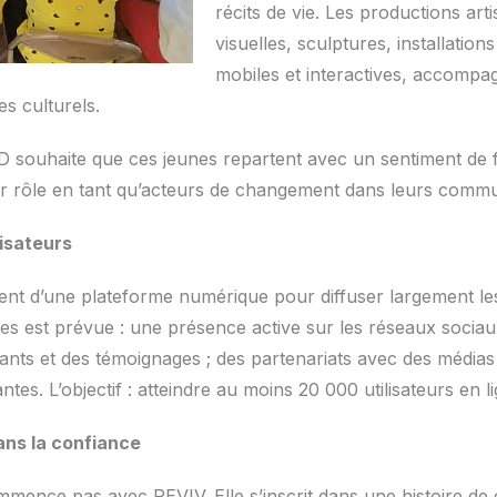
récits de vie. Les productions art
visuelles, sculptures, installatio
mobiles et interactives, accomp
es culturels.
 souhaite que ces jeunes repartent avec un sentiment de fi
eur rôle en tant qu’acteurs de changement dans leurs comm
isateurs
nt d’une plateforme numérique pour diffuser largement les 
 axes est prévue : une présence active sur les réseaux soci
cipants et des témoignages ; des partenariats avec des média
ntes. L’objectif : atteindre au moins 20 000 utilisateurs en 
ans la confiance
mence pas avec REVIV. Elle s’inscrit dans une histoire de