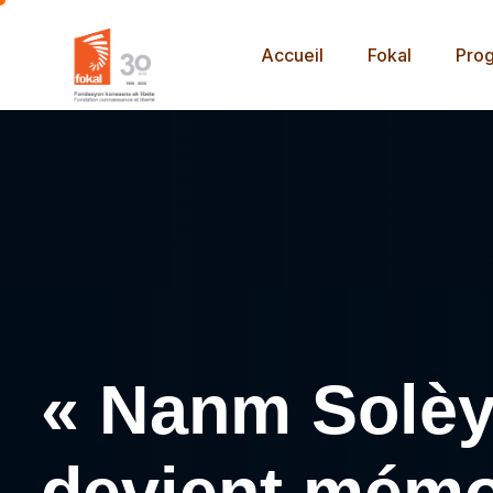
Accueil
Fokal
Pro
« Nanm Solèy 
devient mémoi