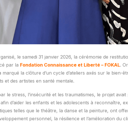
anisé, le samedi 31 janvier 2026, la cérémonie de restituti
cé par la
Fondation Connaissance et Liberté – FOKAL
. O
a marqué la clôture d’un cycle d’ateliers axés sur le bien-êt
 et des artistes en santé mentale.
e stress, l’insécurité et les traumatismes, le projet avait p
in d’aider les enfants et les adolescents à reconnaître, ex
istiques telles que le théâtre, la danse et la peinture, ont o
veloppement personnel, la résilience et l’amélioration du cli