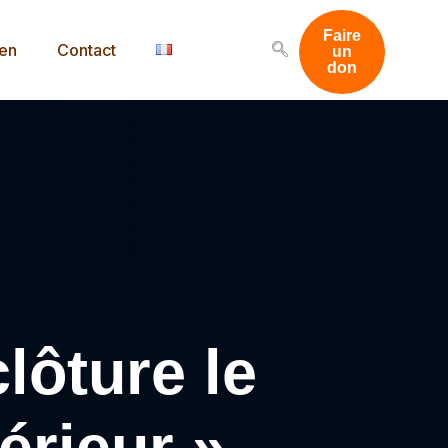
Faire
men
Contact
un
don
lôture le
érieur »