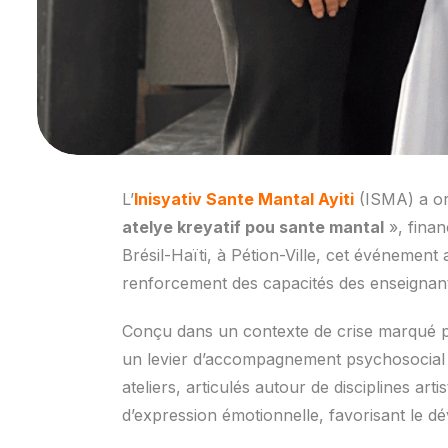
L’
Inisyativ Sante Mantal Ayiti
(ISMA) a org
atelye kreyatif pou sante mantal
», finan
Brésil-Haïti, à Pétion-Ville, cet événement 
renforcement des capacités des enseignants
Conçu dans un contexte de crise marqué par l
un levier d’accompagnement psychosocial af
ateliers, articulés autour de disciplines art
d’expression émotionnelle, favorisant le dé