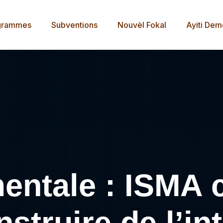
grammes
Subventions
Nouvèl Fokal
Ayiti De
mentale : ISMA c
struire de l’int