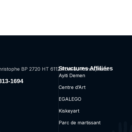
Structures Affiliées
ristophe BP 2720 HT 6112 Port-au-Prince,Haïti
Ayiti Demen
2813-1694
Centre d’Art
EGALEGO
Kiskeyart
Parc de martissant