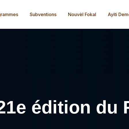
grammes
Subventions
Nouvèl Fokal
Ayiti De
21e édition du 