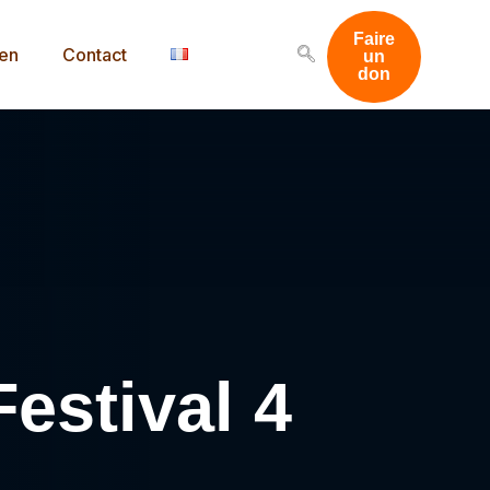
Faire
men
Contact
un
don
Festival 4