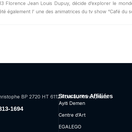
3 Florence Jean Louis Dupuy, décide d’explorer le monde
 été également l’ une des animatrices du tv show “Café du s
Structures Affiliées
ristophe BP 2720 HT 6112 Port-au-Prince,Haïti
Ayiti Demen
2813-1694
Centre d’Art
EGALEGO