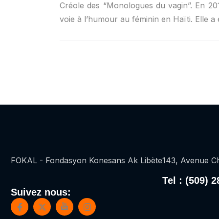
Créole des “Monologues du vagin”. En 201
voie à l’humour au féminin en Haïti. Elle a
FOKAL - Fondasyon Konesans Ak Libète
143, Avenue Ch
Tel : (509) 
Suivez nous: