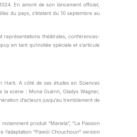
024. En amont de son lancement officiel,
villes du pays, s’étalant du 10 septembre au
nt représentations théâtrales, conférences-
y en tant qu’invitée spéciale et s’articule
n Haïti. A côté de ses études en Sciences
de la scène : Mona Guérin, Gladys Wagner,
énération d’acteurs jusqu’au tremblement de
 a notamment produit “Mariela”, “La Passion
ore l’adaptation “Pawòl Chouchoun” version