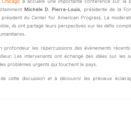
e Chicago
a accueilli une importante conférence sur la si
 notamment
Michèle D. Pierre-Louis
, présidente de la Fo
 président du Center for American Progress. La modérat
le, ils ont partagé leurs perspectives sur les défis comple
umanitaires.
n profondeur les répercussions des événements récents s
lleur. Les intervenants ont échangé des idées sur les sol
n des problèmes urgents qui touchent le pays.
é de cette discussion et à découvrir les précieux éclaira