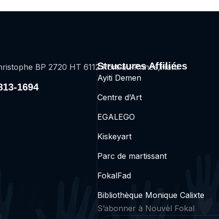
Structures Affiliées
ristophe BP 2720 HT 6112 Port-au-Prince,Haïti
Ayiti Demen
2813-1694
Centre d’Art
EGALEGO
Kiskeyart
Parc de martissant
FokalFad
Bibliothèque Monique Calixte
S’abonner
à Nouv
è
l Fokal