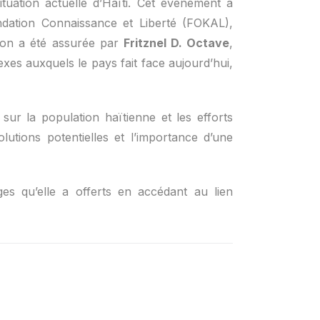
tuation actuelle d’Haïti. Cet événement a
ndation Connaissance et Liberté (FOKAL),
ion a été assurée par
Fritznel D. Octave
,
xes auxquels le pays fait face aujourd’hui,
ur la population haïtienne et les efforts
utions potentielles et l’importance d’une
ges qu’elle a offerts en accédant au lien