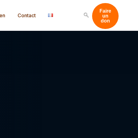
Faire
men
Contact
un
don