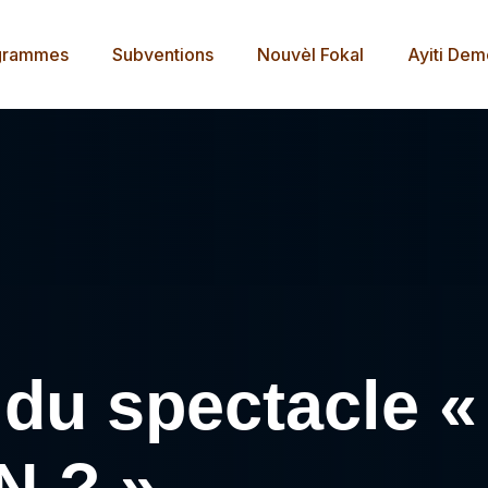
grammes
Subventions
Nouvèl Fokal
Ayiti De
e du spectacle 
 ? »