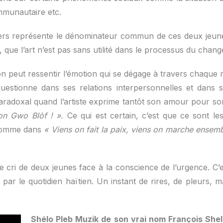
mmunautaire etc.
iers représente le dénominateur commun de ces deux jeunes 
r, que l’art n’est pas sans utilité dans le processus du chan
n peut ressentir l’émotion qui se dégage à travers chaque
uestionne dans ses relations interpersonnelles et dans s
aradoxal quand l’artiste exprime tantôt son amour pour so
on Gwo Blòf ! ».
Ce qui est certain, c’est que ce sont le
, comme dans
« Viens on fait la paix, viens on marche ensem
e cri de deux jeunes face à la conscience de l’urgence. C
ar le quotidien haïtien. Un instant de rires, de pleurs, mai
Shélo Pleb Muzik de son vrai nom François She