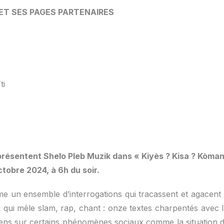
 ET SES PAGES PARTENAIRES
ti
résentent Shelo Pleb Muzik dans « Kiyès ? Kisa ? Kòman 
ctobre 2024, à 6h du soir.
 un ensemble d’interrogations qui tracassent et agacent 
, qui mêle slam, rap, chant : onze textes charpentés avec 
iens sur certains phénomènes sociaux comme la situation d