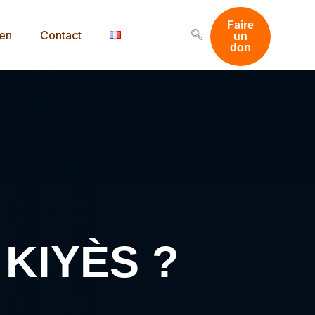
Faire
men
Contact
un
don
« KIYÈS ?