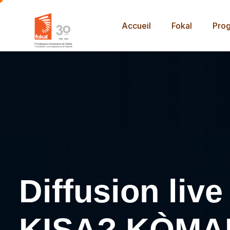
Accueil
Fokal
Pro
Diffusion liv
KISA? KÒMAN