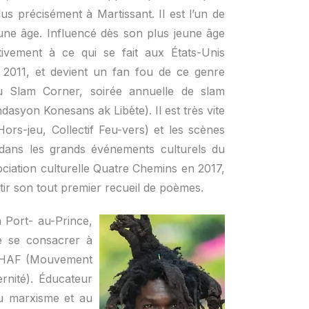
s précisément à Martissant. Il est l’un de
jeune âge. Influencé dès son plus jeune âge
ivement à ce qui se fait aux États-Unis
n 2011, et devient un fan fou de ce genre
u Slam Corner, soirée annuelle de slam
asyon Konesans ak Libète). Il est très vite
Hors-jeu, Collectif Feu-vers) et les scènes
 dans les grands événements culturels du
ociation culturelle Quatre Chemins en 2017,
rtir son tout premier recueil de poèmes.
à Port- au-Prince,
e se consacrer à
LEGHAF (Mouvement
ernité). Éducateur
 au marxisme et au