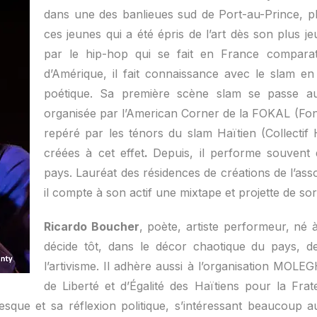
dans une des banlieues sud de Port-au-Prince, plu
ces jeunes qui a été épris de l’art dès son plus 
par le hip-hop qui se fait en France comparat
d’Amérique, il fait connaissance avec le slam e
poétique. Sa première scène slam se passe a
organisée par l’American Corner de la FOKAL (Fond
repéré par les ténors du slam Haïtien (Collectif 
créées à cet effet
.
Depuis, il performe souvent
pays. Lauréat des résidences de créations de l’ass
il compte à son actif une mixtape et projette de so
Ricardo Boucher
, poète, artiste performeur, né 
décide tôt, dans le décor chaotique du pays, d
l’artivisme. Il adhère aussi à l’organisation MO
de Liberté et d’Égalité des Haïtiens pour la Frat
ivresque et sa réflexion politique, s’intéressant beaucoup