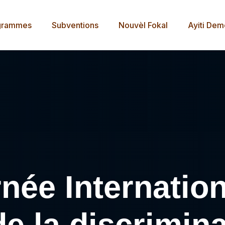
grammes
Subventions
Nouvèl Fokal
Ayiti De
née Internatio
de la discrimina