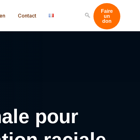
Faire
men
Contact
un
don
nale pour
tion raciale