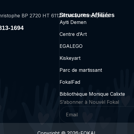
Structures Affiliées
ristophe BP 2720 HT 6112 Port-au-Prince,Haïti
Ayiti Demen
2813-1694
Centre d’Art
EGALEGO
Kiskeyart
Parc de martissant
FokalFad
Bibliothèque Monique Calixte
S’abonner
à Nouv
è
l Fokal
Copyright © 2026-FOKAL