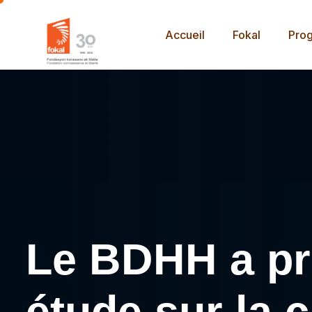
Accueil
Fokal
Pro
Le BDHH a pré
étude sur la c