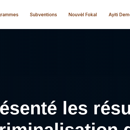
grammes
Subventions
Nouvèl Fokal
Ayiti De
senté les résu
riminalisation 