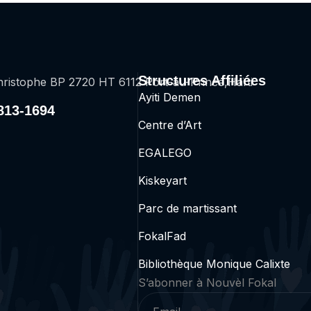
Structures Affiliées
ristophe BP 2720 HT 6112 Port-au-Prince,Haïti
Ayiti Demen
2813-1694
Centre d’Art
EGALEGO
Kiskeyart
Parc de martissant
FokalFad
Bibliothèque Monique Calixte
S’abonner
à Nouv
è
l Fokal