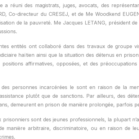
e a réuni des magistrats, juges, avocats, des représentan
D, Co-directeur du CRESEJ, et de Me Woodkend EUGENE
lisation de la pauvreté. Me Jacques LETANG, président d
ussions.
rentes entités ont collaboré dans des travaux de groupe 
ciaire haïtien ainsi que la situation des détenus en prison. 
s positions affirmatives, opposées, et des préoccupation
rité des personnes incarcérées le sont en raison de la 
assistance plutôt que de sanctions. Par ailleurs, des dé
ns, demeurent en prison de manière prolongée, parfois pe
prisonniers sont des jeunes professionnels, la plupart n’a
e manière arbitraire, discriminatoire, ou en raison de le
crimes.