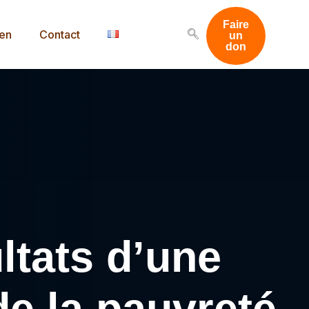
Faire
men
Contact
un
don
ltats d’une
de la pauvreté