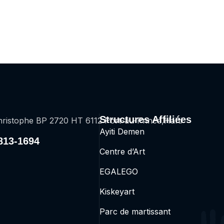
Structures Affiliées
ristophe BP 2720 HT 6112 Port-au-Prince,Haïti
Ayiti Demen
2813-1694
Centre d’Art
EGALEGO
Kiskeyart
Parc de martissant