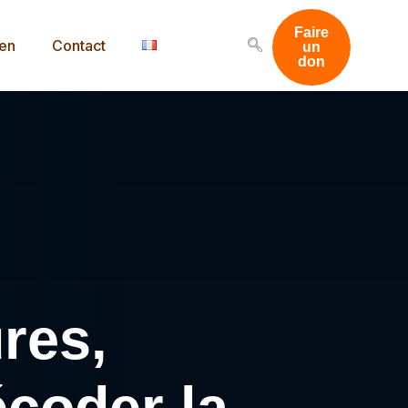
Faire
men
Contact
un
don
res,
coder la