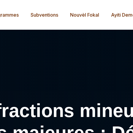
grammes
Subventions
Nouvèl Fokal
Ayiti De
fractions mineu
 majeures : Dé