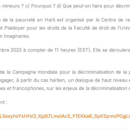
 mineurs ? c) Pourquoi ? d) Que peut-on faire pour décrimin
n de la pauvreté en Haïti est organisé par le Centre de r
t Plaidoyer pour les droits de la Faculté de droit de l’Un
 Imaginaries.
mbre 2023 à compter de 11 heures (EST). Elle se déroulera
 de la Campagne mondiale pour la décriminalisation de la 
ger, à partir du cas haïtien, un dialogue de haut niveau e
es et francophones, sur les enjeux de la décriminalisation 
nt :
AIpQLSexyhsYkHhV2_Xjp87LmolAc5_Y1EKkaR_SpKSpmvPGgj