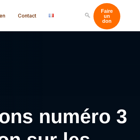
Faire
men
Contact
un
don
ions numéro 3
on sur les