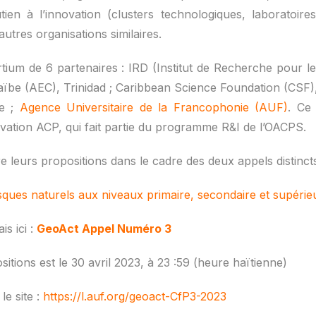
ien à l’innovation (clusters technologiques, laboratoire
autres organisations similaires.
ium de 6 partenaires : IRD (Institut de Recherche pour 
araïbe (AEC), Trinidad ; Caribbean Science Foundation (CSF
ie ;
Agence Universitaire de la Francophonie (AUF)
. Ce
ation ACP, qui fait partie du programme R&I de l’OACPS.
re leurs propositions dans le cadre des deux appels distinc
isques naturels aux niveaux primaire, secondaire et supérie
is ici :
GeoAct Appel Numéro 3
itions est le 30 avril 2023, à 23 :59 (heure haïtienne)
le site :
https://l.auf.org/geoact-CfP3-2023