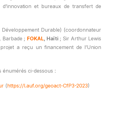
s d’innovation et bureaux de transfert de
le Développement Durable) (coordonnateur
), Barbade ;
FOKAL
, Haïti
; Sir Arthur Lewis
 projet a reçu un financement de l’Union
ts énumérés ci-dessous :
ur
(
https://l.auf.org/geoact-CfP3-2023
)