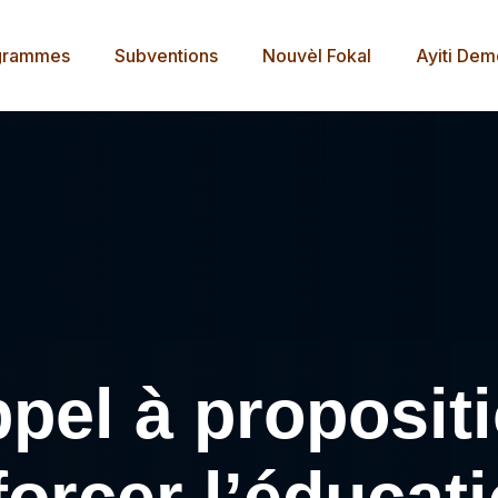
grammes
Subventions
Nouvèl Fokal
Ayiti De
el à proposit
forcer l’éducati