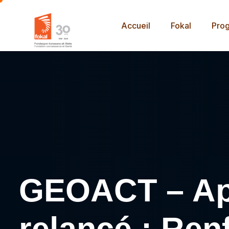
Accueil
Fokal
Pro
GEOACT – App
relancé : Ren