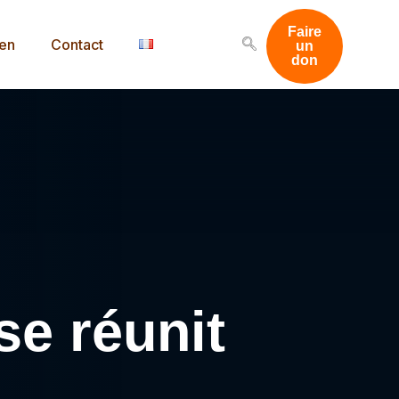
Faire
men
Contact
un
don
se réunit