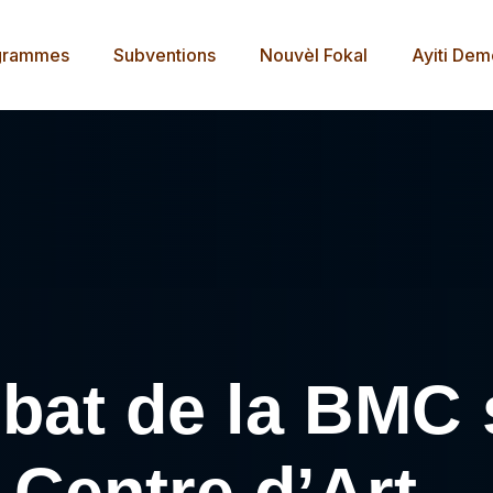
grammes
Subventions
Nouvèl Fokal
Ayiti De
bat de la BMC 
Centre d’Art