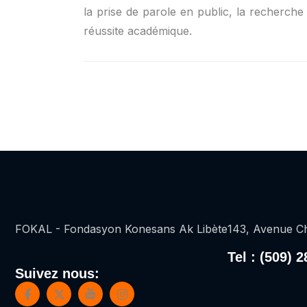
la prise de parole en public, la recherche 
réussite académique.
FOKAL - Fondasyon Konesans Ak Libète
143, Avenue Ch
Tel : (509) 
Suivez nous: