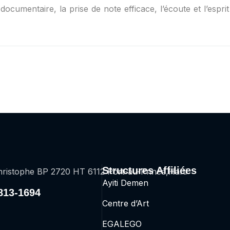
documentaire, la prise de note efficace, l’écoute et l’espri
Structures Affiliées
ristophe BP 2720 HT 6112 Port-au-Prince,Haïti
Ayiti Demen
2813-1694
Centre d’Art
EGALEGO