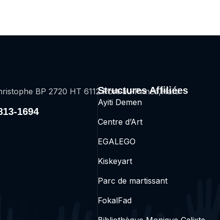
Structures Affiliées
ristophe BP 2720 HT 6112 Port-au-Prince,Haïti
Ayiti Demen
2813-1694
Centre d’Art
EGALEGO
Kiskeyart
Parc de martissant
FokalFad