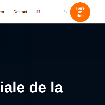
Faire
men
Contact
un
don
ale de la