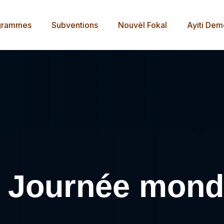
grammes
Subventions
Nouvèl Fokal
Ayiti De
 Journée mondi