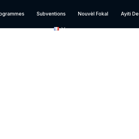
rogrammes
Subventions
Nouvèl Fokal
Ayiti D